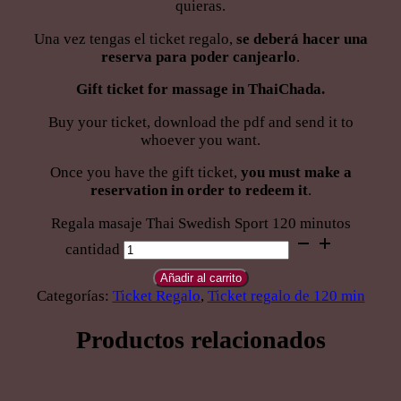
quieras.
Una vez tengas el ticket regalo,
se deberá hacer una
reserva para poder canjearlo
.
Gift ticket for massage in ThaiChada.
Buy your ticket, download the pdf and send it to
whoever you want.
Once you have the gift ticket,
you must make a
reservation in order to redeem it
.
Regala masaje Thai Swedish Sport 120 minutos
cantidad
Añadir al carrito
Categorías:
Ticket Regalo
,
Ticket regalo de 120 min
Productos relacionados