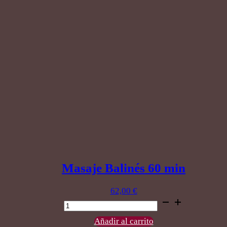
tailandés
90
minutos
cantidad
Masaje Balinés 60 min
62,00
€
Masaje
Balinés
60
Añadir al carrito