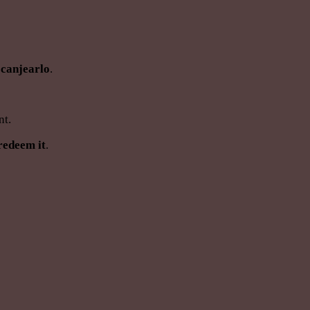
 canjearlo
.
nt.
redeem it
.