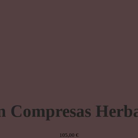
n Compresas Herba
105,00
€